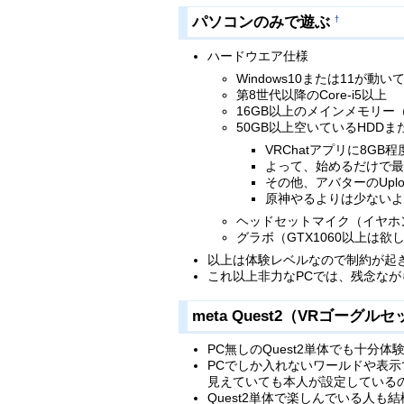
パソコンのみで遊ぶ
†
ハードウエア仕様
Windows10または11が動い
第8世代以降のCore-i5以上
16GB以上のメインメモリー
50GB以上空いているHDDま
VRChatアプリに8G
よって、始めるだけで最
その他、アバターのUpl
原神やるよりは少ないよ
ヘッドセットマイク（イヤホ
グラボ（GTX1060以上は
以上は体験レベルなので制約が起
これ以上非力なPCでは、残念な
meta Quest2（VRゴーグ
PC無しのQuest2単体でも十分体
PCでしか入れないワールドや表
見えていても本人が設定している
Quest2単体で楽しんでいる人も