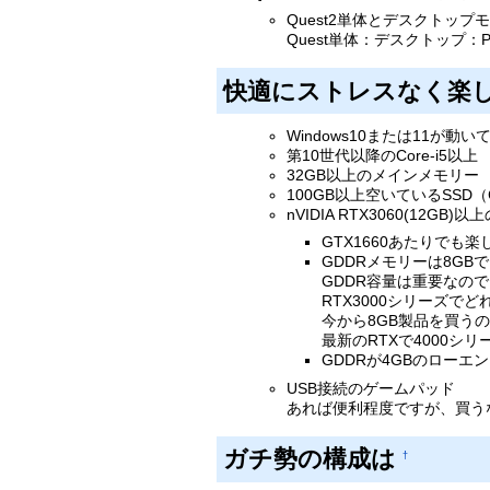
Quest2単体とデスクトッ
Quest単体：デスクトップ：P
快適にストレスなく楽し
Windows10または11が動い
第10世代以降のCore-i5以上
32GB以上のメインメモリー
100GB以上空いているSSD
nVIDIA RTX3060(12
GTX1660あたりでも
GDDRメモリーは8G
GDDR容量は重要なので、高
RTX3000シリーズでど
今から8GB製品を買う
最新のRTXで4000
GDDRが4GBのローエ
USB接続のゲームパッド
あれば便利程度ですが、買うなら
ガチ勢の構成は
†