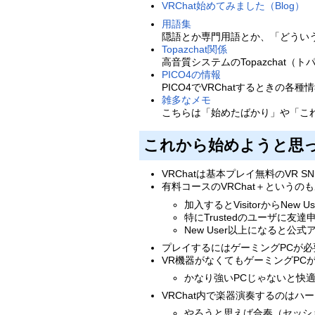
VRChat始めてみました（Blog）
用語集
隠語とか専門用語とか、「どうい
Topazchat関係
高音質システムのTopazchat
PICO4の情報
PICO4でVRChatするときの各種
雑多なメモ
こちらは「始めたばかり」や「こ
これから始めようと思
VRChatは基本プレイ無料のVR S
有料コースのVRChat＋という
加入するとVisitorからNe
特にTrustedのユーザに
New User以上になると
プレイするにはゲーミングPCが必
VR機器がなくてもゲーミングPC
かなり強いPCじゃないと快
VRChat内で楽器演奏するのは
やろうと思えば合奏（セッシ