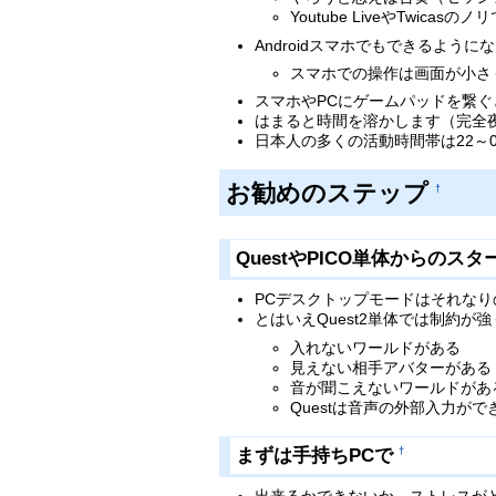
Youtube LiveやTwi
Androidスマホでもできるよ
スマホでの操作は画面が小さ
スマホやPCにゲームパッドを繋ぐと操
はまると時間を溶かします（完全
日本人の多くの活動時間帯は22～0
お勧めのステップ
†
QuestやPICO単体からの
PCデスクトップモードはそれな
とはいえQuest2単体では制約が
入れないワールドがある
見えない相手アバターがある
音が聞こえないワールドがあ
Questは音声の外部入力が
まずは手持ちPCで
†