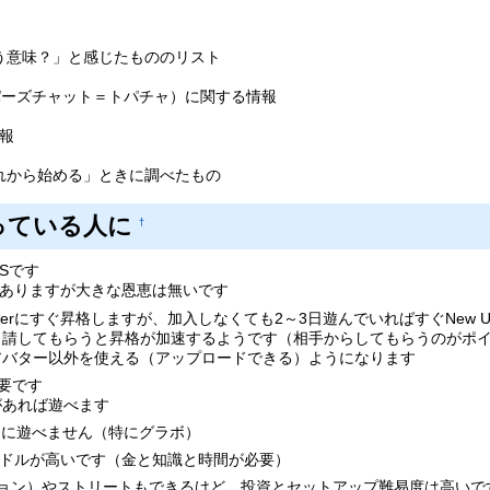
う意味？」と感じたもののリスト
（トパーズチャット＝トパチャ）に関する情報
情報
れから始める」ときに調べたもの
っている人に
†
NSです
のもありますが大きな恩恵は無いです
w Userにすぐ昇格しますが、加入しなくても2～3日遊んでいればすぐNew 
友達申請してもらうと昇格が加速するようです（相手からしてもらうのがポ
公式アバター以外を使える（アップロードできる）ようになります
要です
があれば遊べます
適に遊べません（特にグラボ）
ハードルが高いです（金と知識と時間が必要）
ョン）やストリートもできるけど、投資とセットアップ難易度は高いで