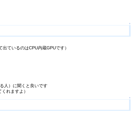
↑
たらって出ているのはCPU内蔵GPUです）
いる人）に聞くと良いです
てくれますよ）
↑