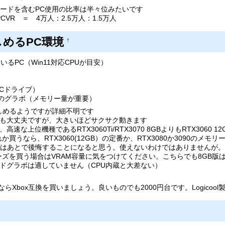
プモードを含むPC使用の比率は半々位みたいです
CVR ＝ 4万人：2.5万人：1.5万人
めるPC環境
†
ているPC（Win11対応CPUが目安）
（Cドライブ）
GB)以上のグラボ（メモリー量が重要）
楽しめるようですが詳細不明です
Bでも大丈夫ですが、大きいほどサクサク動きます
速な上位機種であるRTX3060Ti/RTX3070 8GBよりもRTX3060 
れか買うなら、RTX3060(12GB）の定番か、RTX3080か3090の
のはあとで後悔することになると思う。使えないわけではありませんが。
シリーズを買う場合はVRAM容量に気をつけてください。こちらでも8G
ンドグラボは適していません（CPU内蔵と大差ない）
Xbox互換を買いましょう。良いものでも2000円台です。Logicool