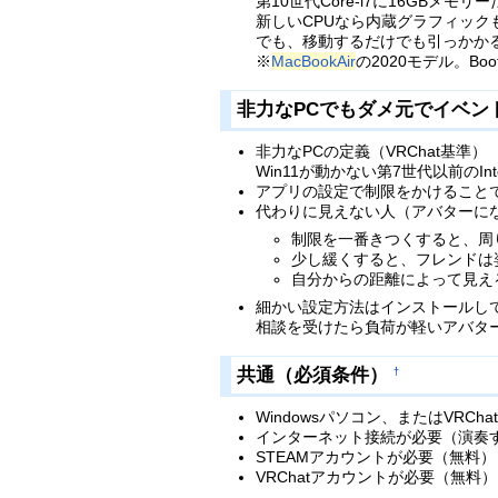
第10世代Core-i7に16GB
新しいCPUなら内蔵グラフィック
でも、移動するだけでも引っかか
※
MacBookAir
の2020モデル。Boot
非力なPCでもダメ元でイベン
非力なPCの定義（VRChat基準）
Win11が動かない第7世代以前のInt
アプリの設定で制限をかけること
代わりに見えない人（アバターに
制限を一番きつくすると、周
少し緩くすると、フレンドは
自分からの距離によって見え
細かい設定方法はインストールして
相談を受けたら負荷が軽いアバタ
共通（必須条件）
†
Windowsパソコン、またはVRCh
インターネット接続が必要（演奏
STEAMアカウントが必要（無料）
VRChatアカウントが必要（無料）