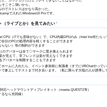
メモリーだと、カックカクだけどプレイできないことはなかった
もそこそこ強いから。
るのでストレスはかなり高かった。
campで入れたWindows10 Proです。
ト（ライブとか）を見てみたい
†
el CPU（i7でも意味がない）で、CPU内蔵GPUのみ（Intel Iris何
で自分のPCの処理内容を軽くすることができます
ならない）等の制約ができます
りのアバターは全て◇マークに置き換えられます
姿が見えて、非フレンドは姿が見えなくできます
るアバターを制限することもできます
ホームに入れたら、イベント参加前に有識者（すでにVRChatやって
ーで参上してテストまで付き合います。（私に限らず大抵の人が誘導し
at対応ヘッドマウントディプレイキット（maeta QUEST2等）
するなら光回線）