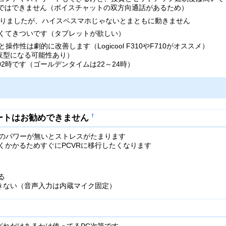
casのノリではできません（ボイスチャットの双方向通話があるため）
うになりましたが、ハイスペスマホじゃないとまともに動きません
くてきついです（タブレットが欲しい）
作性は劇的に改善します（Logicool F310やF710がオススメ）
夜型になる可能性あり）
2時です（ゴールデンタイムは22～24時）
スタートはお勧めできません
†
りのパワーが無いとストレスがたまります
強くかかるためすぐにPCVRに移行したくなります
る
できない（音声入力は内蔵マイク固定）