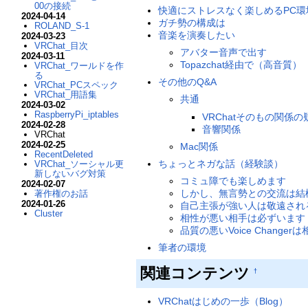
00の接続
快適にストレスなく楽しめるPC環
2024-04-14
ガチ勢の構成は
ROLAND_S-1
音楽を演奏したい
2024-03-23
VRChat_目次
アバター音声で出す
2024-03-11
Topazchat経由で（高音質）
VRChat_ワールドを作
る
その他のQ&A
VRChat_PCスペック
VRChat_用語集
共通
2024-03-02
RaspberryPi_iptables
VRChatそのもの関係の
2024-02-28
音響関係
VRChat
2024-02-25
Mac関係
RecentDeleted
ちょっとネガな話（経験談）
VRChat_ソーシャル更
新しないバグ対策
コミュ障でも楽しめます
2024-02-07
しかし、無言勢との交流は結
著作権のお話
2024-01-26
自己主張が強い人は敬遠され
Cluster
相性が悪い相手は必ずいます
品質の悪いVoice Chan
筆者の環境
関連コンテンツ
†
VRChatはじめの一歩（Blog）