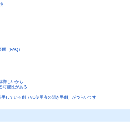
境
疑問（FAQ）
構難しいかも
る可能性がある
gerは相手している側（VC使用者の聞き手側）がつらいです