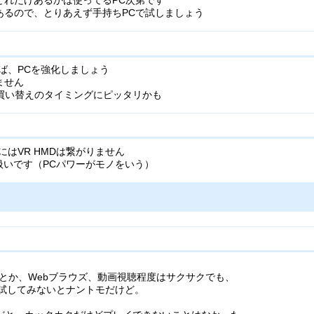
どれだけあるかは使ってるPC次第です
あるので、とりあえず手持ちPCで試しましょう
ば、PCを強化しましょう
ません
買い替えのタイミングにピッタリかも
はVR HMDは繋がりません
イ扱いです（PCパワーがモノをいう）
成するとか、Webブラウズ、動画視聴程度はサクサクでも、
。試してみないとナントモだけど。