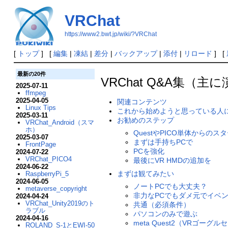
VRChat
https://www2.bwt.jp/wiki/?VRChat
[
トップ
] [
編集
|
凍結
|
差分
|
バックアップ
|
添付
|
リロード
] [
最新の20件
VRChat Q&A集（
2025-07-11
ffmpeg
2025-04-05
関連コンテンツ
Linux Tips
これから始めようと思っている人
2025-03-11
お勧めのステップ
VRChat_Android（スマ
ホ）
QuestやPICO単体からの
2025-03-07
まずは手持ちPCで
FrontPage
PCを強化
2024-07-22
VRChat_PICO4
最後にVR HMDの追加を
2024-06-22
まずは観てみたい
RaspberryPi_5
2024-06-05
ノートPCでも大丈夫？
metaverse_copyright
非力なPCでもダメ元でイベ
2024-04-24
VRChat_Unity2019のト
共通（必須条件）
ラブル
パソコンのみで遊ぶ
2024-04-16
meta Quest2（VRゴー
ROLAND_S-1とEWI-50