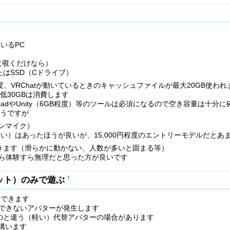
ているPC
（覗くだけなら）
たはSSD（Cドライブ）
B程度、VRChatが動いているときのキャッシュファイルが最大20GB使われ
低30GBは消費します
oadやUnity（6GB程度）等のツールは必須になるので空き容量は十分
うですが
ンマイク）
欲しい）はあったほうが良いが、15,000円程度のエントリーモデルだとあ
きます（滑らかに動かない、人数が多いと固まる等）
がら体験すら無理だと思った方が良いです
ルセット）のみで遊ぶ
†
験できます
示できないアバターが発生します
のと違う（軽い）代替アバターの場合があります
結構います