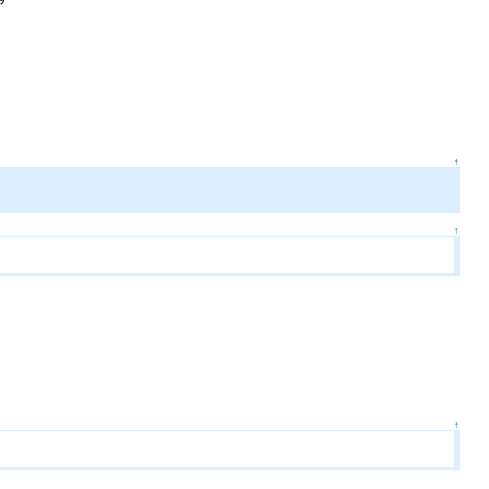
↑
↑
↑