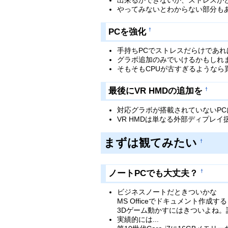
出来るかできないか、ストレスが
やってみないとわからない部分も
PCを強化
†
手持ちPCでストレスだらけであれ
グラボ追加のみでいけるかもしれ
そもそもCPUが古すぎるようなら
最後にVR HMDの追加を
†
対応グラボが搭載されていないPCに
VR HMDは単なる外部ディプレ
まずは観てみたい
†
ノートPCでも大丈夫？
†
ビジネスノートだときついかな
MS Officeでドキュメント作
3Dゲーム動かすにはきついよね
実績的には...