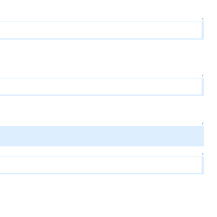
↑
↑
↑
↑