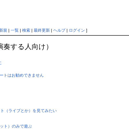
新規
|
一覧
|
検索
|
最終更新
|
ヘルプ
|
ログイン
]
主に演奏する人向け）
に
スタートはお勧めできません
ント（ライブとか）を見てみたい
グルセット）のみで遊ぶ