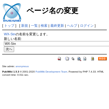
ページ名の変更
[
トップ
] [
新規
|
一覧
|
検索
|
最終更新
|
ヘルプ
|
ログイン
]
WX-Stn
の名前を変更します。
新しい名前:
Site admin:
anonymous
PukiWiki 1.5.3
© 2001-2020
PukiWiki Development Team
. Powered by PHP 7.4.33. HTML
convert time: 0.011 sec.