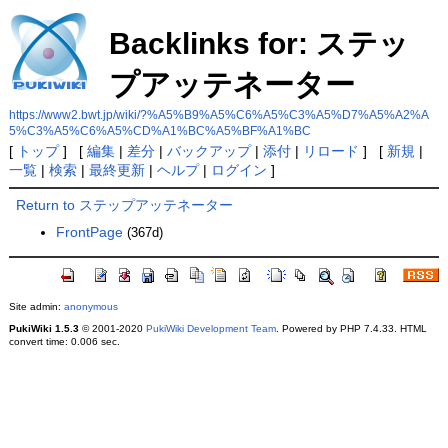
Backlinks for: ステッ
プアッテネーター
https://www2.bwt.jp/wiki/?%A5%B9%A5%C6%A5%C3%A5%D7%A5%A2%A
5%C3%A5%C6%A5%CD%A1%BC%A5%BF%A1%BC
[
トップ
] [
編集
|
差分
|
バックアップ
|
添付
|
リロード
] [
新規
|
一覧
|
検索
|
最終更新
|
ヘルプ
|
ログイン
]
Return to ステップアッテネーター
FrontPage
(367d)
Site admin:
anonymous
PukiWiki 1.5.3
© 2001-2020
PukiWiki Development Team
. Powered by PHP 7.4.33. HTML
convert time: 0.006 sec.