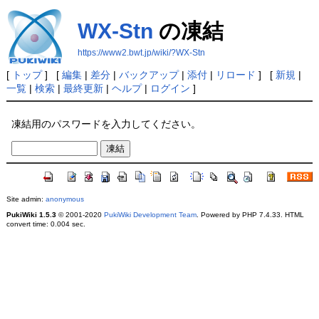
WX-Stn
の凍結
https://www2.bwt.jp/wiki/?WX-Stn
[
トップ
] [
編集
|
差分
|
バックアップ
|
添付
|
リロード
] [
新規
|
一覧
|
検索
|
最終更新
|
ヘルプ
|
ログイン
]
凍結用のパスワードを入力してください。
Site admin:
anonymous
PukiWiki 1.5.3
© 2001-2020
PukiWiki Development Team
. Powered by PHP 7.4.33. HTML
convert time: 0.004 sec.