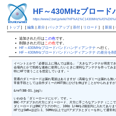
HF～430MHzブロ
https://www2.bwt.jp/wiki/?HF%A1%C1430MHz
[
トップ
] [
編集
|
差分
|
バックアップ
|
添付
|
リロード
] [
新規
|
追加された行は
この色
です。
削除された行は
この色
です。
HF～430MHzブロードバンドハンディアンテナ
へ行く。
HF～430MHzブロードバンドハンディアンテナ の差分を削
イベントとかで「必要以上に飛んでは困る」「大きなアンテナが用意でき
会場内とかで気軽な連絡に使用したいときに便利なアンテナを作ってみまし
特にHFで使うことを想定しています。~

普通のダミーロードは漏れ電波はありますが（高級なダミーは漏れも無い
常套手段としては自作ダミーのHOT側にひげを伸ばすことがやられますが
&ref(BB-D1.jpg);

いわゆる「ダミーロードにヒゲ」です。~

BNC-Yアダプタの片方にダミーロード、片方に手ごろなアンテナ（ここでは50
ダミーロードはBNCプラグの中に、100Ω 1/4Wを2個並列に入れてあります
HFではSWR=ほぼ1:1、50MHz以上ではYアダプタとダミーを外して通常利