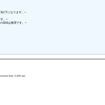
3以下になります。~

す。~

SOは無理です。~

onvert time: 0.005 sec.