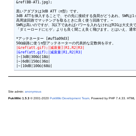
&ref(BB-AT1.jpg);

黒いアダプタは3dB ATT（π型）です。

3dB ATTを挿入することで、その先に接続する負荷がどうあれ、SWRは1:
高周波回路でマッチングを取るときに良く使う回路です。~

SWRは高いのですが、3以下であればパワーを入れなければRIGは大丈夫で
「ダミーロードにヒゲ」よりも良く聞こえ良く飛びます。とはいえ、通常のQ
*アッテネーター [#uf5a09d3]

|&ref(att.gif);|減衰量]|R1,R2|R3|
|&ref(att.gif);|減衰量|R1,R2|R3|
|~|3dB|300Ω|18Ω|

|~|6dB|150Ω|36Ω|

Site admin:
anonymous
PukiWiki 1.5.3
© 2001-2020
PukiWiki Development Team
. Powered by PHP 7.4.33. HTML c