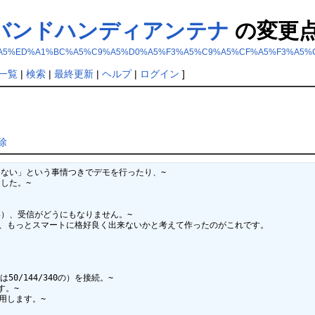
ードバンドハンディアンテナ
の変更
%A5%D6%A5%ED%A1%BC%A5%C9%A5%D0%A5%F3%A5%C9%A5%CF%A5%F3%
一覧
|
検索
|
最終更新
|
ヘルプ
|
ログイン
]
除
ない」という事情つきでデモを行ったり、~

た。~

）、受信がどうにもなりません。~

、もっとスマートに格好良く出来ないかと考えて作ったのがこれです。

/144/340の）を接続。~

。~

用します。~
