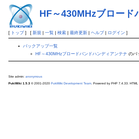
HF～430MHzブロ
[
トップ
] [
新規
|
一覧
|
検索
|
最終更新
|
ヘルプ
|
ログイン
]
バックアップ一覧
HF～430MHzブロードバンドハンディアンテナ
のバ
Site admin:
anonymous
PukiWiki 1.5.3
© 2001-2020
PukiWiki Development Team
. Powered by PHP 7.4.33. HTML c