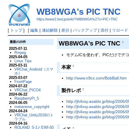
WB8WGA's PIC TNC
https://www2.bwt.jp/wiki/?WB8WGA%27s+PIC+TNC
[
トップ
] [
編集
|
凍結解除
|
差分
|
バックアップ
|
添付
|
リロード
WB8WGA's PIC TNC
最新の20件
†
2025-07-11
ffmpeg
モデムICを使わず、PICだけでデ
2025-04-05
Linux Tips
2025-03-11
本家
†
VRChat_Android（スマ
ホ）
2025-03-07
http://www.n9cx.com/BobBall.htm
FrontPage
2024-07-22
製作レポ
VRChat_PICO4
†
2024-06-22
RaspberryPi_5
http://jh4xsy.asablo.jp/blog/2006/
2024-06-05
http://jh4xsy.asablo.jp/blog/2006/
metaverse_copyright
2024-04-24
http://jh4xsy.asablo.jp/blog/2006/
VRChat_Unity2019のト
http://jh4xsy.asablo.jp/blog/2006/
ラブル
2024-04-16
ROLAND_S-1とEWI-50
†