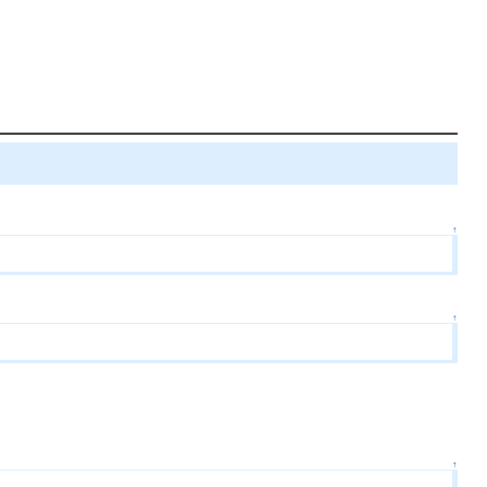
↑
↑
↑