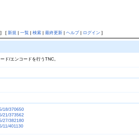
] [
新規
|
一覧
|
検索
|
最終更新
|
ヘルプ
|
ログイン
]
コード/エンコードを行うTNC。
05/18/370650
05/21/373562
05/27/382180
06/11/401130