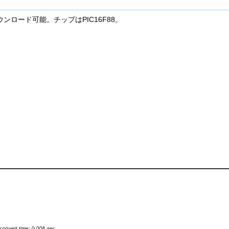
 からダウンロード可能。チップはPIC16F88。
onvert time: 0.006 sec.