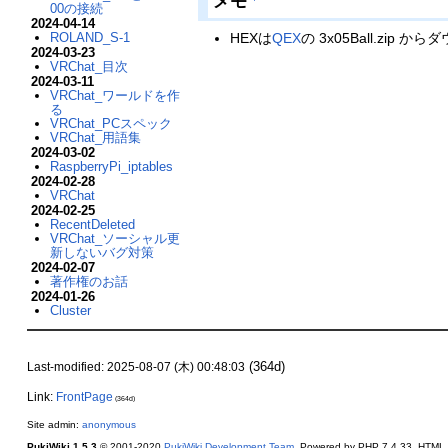
メモ
00の接続
2024-04-14
ROLAND_S-1
HEXは
QEX
の 3x05Ball.zip
2024-03-23
VRChat_目次
2024-03-11
VRChat_ワールドを作
る
VRChat_PCスペック
VRChat_用語集
2024-03-02
RaspberryPi_iptables
2024-02-28
VRChat
2024-02-25
RecentDeleted
VRChat_ソーシャル更
新しないバグ対策
2024-02-07
著作権のお話
2024-01-26
Cluster
(364d)
Last-modified: 2025-08-07 (木) 00:48:03
Link:
FrontPage
(364d)
Site admin:
anonymous
PukiWiki 1.5.3
© 2001-2020
PukiWiki Development Team
. Powered by PHP 7.4.33. HTML c