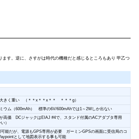
あります。逆に、さすがは時代の機種だと感じるところもあり 甲乙つ
大きく重い （＊＊x＊＊x＊＊ ＊＊＊g）
ウム（600mAh） 標準の6V/600mAhでは1～2Wしか出ない
が高価 DCジャックはEIAJ #4で、スタンド付属のACアダプタ専用
かい）
可能だが、電源もGPS専用が必要 ガーミンGPSの画面に受信局のコ
aypointとして地図表示する事も可能