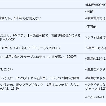
○NMEA/SONY
○可能
ps標準搭載だが、外部からは使えない
○単体運用では1
×不可能
蔵により、FMステレオも受信可能で、3波同時受信ができる
×ラジオは受信
ド＋APRS）
（DTMFもリスト化してメモリーしておける）
△専用に対応は
で、純正の先バラケーブルは売っているが高い（3000円
○汎用の2.5と3
作しにくい
○適度な大き
くいうえに、1つのダイヤルを共用しているので操作が面倒
○適度な大き
でいるため、細いプラグでないと（L型はぶつかる）入らな
○ツライチにな
 #2、13.8V
ジャックは3.2Φ
○7/△3/×3=+4