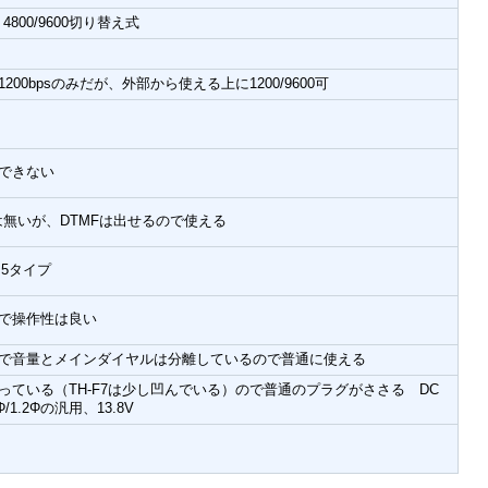
 4800/9600切り替え式
200bpsのみだが、外部から使える上に1200/9600可
できない
無いが、DTMFは出せるので使える
.5タイプ
さで操作性は良い
さで音量とメインダイヤルは分離しているので普通に使える
っている（TH-F7は少し凹んでいる）ので普通のプラグがささる DC
/1.2Φの汎用、13.8V