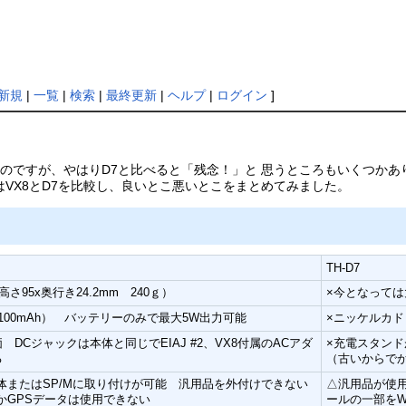
新規
|
一覧
|
検索
|
最終更新
|
ヘルプ
|
ログイン
]
うのですが、やはりD7と比べると「残念！」と 思うところもいくつか
はVX8とD7を比較し、良いとこ悪いとこをまとめてみました。
TH-D7
さ95x奥行き24.2mm 240ｇ）
×今となっては
100mAh） バッテリーのみで最大5W出力可能
×ニッケルカドミ
DCジャックは本体と同じでEIAJ #2、VX8付属のACアダ
×充電スタンド
る
（古いからで
体またはSP/Mに取り付けが可能 汎用品を外付けできない
△汎用品が使用
かGPSデータは使用できない
ールの一部をW