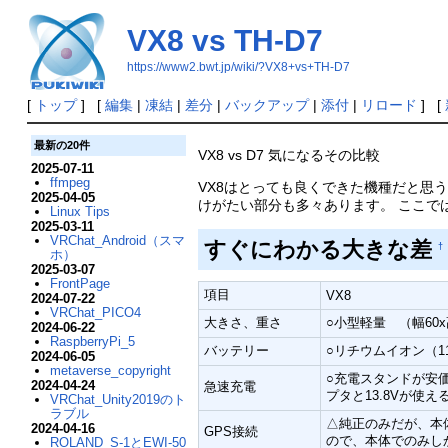
VX8 vs TH-D7
https://www2.bwt.jp/wiki/?VX8+vs+TH-D7
[
トップ
] [
編集
|
凍結
|
差分
|
バックアップ
|
添付
|
リロード
] [
最新の20件
VX8 vs D7 気になるその比較
2025-07-11
ffmpeg
VX8はとっても良くできた機種だと思
2025-04-05
けがたい部分も多々あります。 ここで
Linux Tips
2025-03-11
VRChat_Android（スマ
すぐにわかる大きな差
†
ホ）
2025-03-07
FrontPage
項目
VX8
2024-07-22
VRChat_PICO4
大きさ、重さ
○小型軽量 （幅60x高
2024-06-22
RaspberryPi_5
バッテリー
○リチウムイオン（1
2024-06-05
metaverse_copyright
○充電スタンドが安価 
2024-04-24
急速充電
プタと13.8Vが使え
VRChat_Unity2019のト
ラブル
△純正のみだが、本
2024-04-16
GPS接続
ので、本体でのみし
ROLAND_S-1とEWI-50