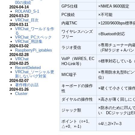
00の接続
GPS仕様
×NMEA 9600固定
2024-04-14
ROLAND_S-1
PC接続
×不可能
2024-03-23
VRChat_目次
内蔵TNC
×1200/9600b
2024-03-11
VRChat_ワールドを作
ワイヤレスハンズ
る
○Bluetooth対応
フリー
VRChat_PCスペック
VRChat_用語集
○専用チューナー内
2024-03-02
ラジオ受信
RaspberryPi_iptables
（FMラジオ＋Aバン
2024-02-28
VoIP（WiRES, EC
VRChat
○標準対応している
2024-02-25
HO-Link等）
RecentDeleted
VRChat_ソーシャル更
×専用防水丸型8ピン
MIC端子
新しないバグ対策
位）
2024-02-07
著作権のお話
キーボードの操作
×硬くて小さくて操
2024-01-26
性
Cluster
ダイヤルの操作性
×高さが薄く回しに
×防水のために凹ん
ジャック類
い DCジャックはEIAJ
ポイント（○+1、
○4/△2/×7=-3
△+0、×-1）