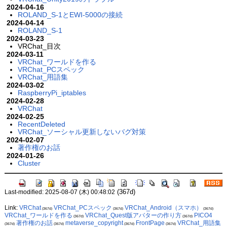
2024-04-16
ROLAND_S-1とEWI-5000の接続
2024-04-14
ROLAND_S-1
2024-03-23
VRChat_目次
2024-03-11
VRChat_ワールドを作る
VRChat_PCスペック
VRChat_用語集
2024-03-02
RaspberryPi_iptables
2024-02-28
VRChat
2024-02-25
RecentDeleted
VRChat_ソーシャル更新しないバグ対策
2024-02-07
著作権のお話
2024-01-26
Cluster
(367d)
Last-modified: 2025-08-07 (木) 00:48:02
Link:
VRChat
VRChat_PCスペック
VRChat_Android（スマホ）
(367d)
(367d)
(367d)
VRChat_ワールドを作る
VRChat_Quest版アバターの作り方
PICO4
(367d)
(367d)
著作権のお話
metaverse_copyright
FrontPage
VRChat_用語集
(367d)
(367d)
(367d)
(367d)