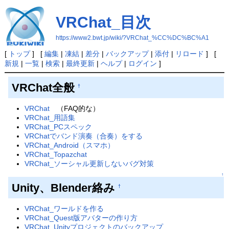
VRChat_目次
https://www2.bwt.jp/wiki/?VRChat_%CC%DC%BC%A1
[
トップ
] [
編集
|
凍結
|
差分
|
バックアップ
|
添付
|
リロード
] [
新規
|
一覧
|
検索
|
最終更新
|
ヘルプ
|
ログイン
]
VRChat全般
†
VRChat
（FAQ的な）
VRChat_用語集
VRChat_PCスペック
VRChatでバンド演奏（合奏）をする
VRChat_Android（スマホ）
VRChat_Topazchat
VRChat_ソーシャル更新しないバグ対策
↑
Unity、Blender絡み
†
VRChat_ワールドを作る
VRChat_Quest版アバターの作り方
VRChat_Unityプロジェクトのバックアップ