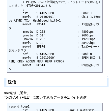
	; PICはSTOP=1bit固定なので、9ビットモードでMSBを1
にすることでSTOP=2bitにする

	;

	bsf	STATUS,RP0		; Bank 1

	movlw	B'01100101'		; 9bit 1/16mo
de ASYNC TXon HighSpeed bit9=1

	movwf	TXSTA			; Tx設定レジス
タ

	;movlw	D'103'			; 4800bps

	;movlw	D'51'			; 9600bps

	;movlw	D'25'			; 19200bps

	movlw	D'12'			; 38400bps

	movwf	SPBRG			; Txボーレート
設定レジスタ

	bcf	STATUS,RP0		; Bank 0

	movlw	B'10010000'		; SPEN RX9 (S
REN) CREN ADDEN FERR OERR (RX9D)

	movwf	RCSTA			; Rx設定レジス
タ
↑
送信
†
8bit送信（通常）
TXCHAR（FILE）に書いてあるデータを1バイト送信
rssend_loop1

	bsf	STATUS,RP0	; Bank 1 を選択する
