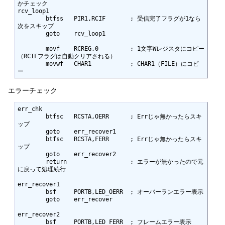
かチェック

rcv_loop1

	btfss	PIR1,RCIF	; 受信完了フラグが1なら
次をスキップ

	goto	rcv_loop1

	movf	RCREG,0		; 1文字Wレジスタにコピー
（RCIFフラグは自動クリアされる）

	movwf	CHAR1		; CHAR1（FILE）にコピ
ー
エラーチェック
err_chk

	btfsc	RCSTA,OERR	; Errじゃ無かったらスキ
ップ

	goto	err_recover1

	btfsc	RCSTA,FERR	; Errじゃ無かったらスキ
ップ

	goto	err_recover2

	return			; エラーが無かったので元
に戻って処理続行

err_recover1

	bsf	PORTB,LED_OERR	; オーバーランエラー表示

	goto	err_recover

err_recover2

	bsf	PORTB,LED_FERR	; フレームエラー表示
