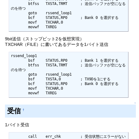
	btfss	TXSTA,TRMT	; 送信バッファが空になる
のを待つ

	goto	rssend_loop1

	bcf	STATUS,RP0	; Bank 0 を選択する

	movf	TXCHAR,0

	movwf	TXREG
9bit送信（ストップビット2を仮想実現）
TXCHAR（FILE）に書いてあるデータを1バイト送信
rssend_loop1

	bsf	STATUS,RP0	; Bank 1 を選択する

	btfss	TXSTA,TRMT	; 送信バッファが空になる
のを待つ

	goto	rssend_loop1

	bsf	TXSTA,0		; TX9Dを1にする

	bcf	STATUS,RP0	; Bank 0 を選択する

	movf	TXCHAR,0

	movwf	TXREG
↑
受信
†
1バイト受信
	call	err_chk		; 受信状態にエラーがない