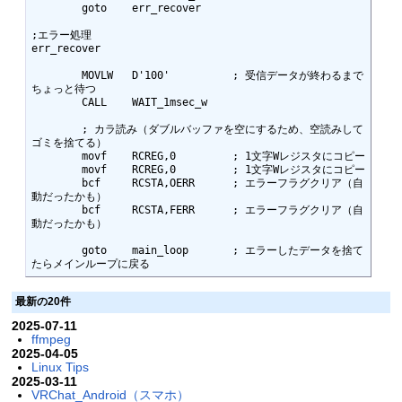
	goto	err_recover

;エラー処理

err_recover

	MOVLW	D'100'		; 受信データが終わるまで
ちょっと待つ

	CALL	WAIT_1msec_w

	; カラ読み（ダブルバッファを空にするため、空読みして
ゴミを捨てる）

	movf	RCREG,0		; 1文字Wレジスタにコピー

	movf	RCREG,0		; 1文字Wレジスタにコピー

	bcf	RCSTA,OERR	; エラーフラグクリア（自
動だったかも）

	bcf	RCSTA,FERR	; エラーフラグクリア（自
動だったかも）

	goto	main_loop	; エラーしたデータを捨て
たらメインループに戻る
最新の20件
2025-07-11
ffmpeg
2025-04-05
Linux Tips
2025-03-11
VRChat_Android（スマホ）