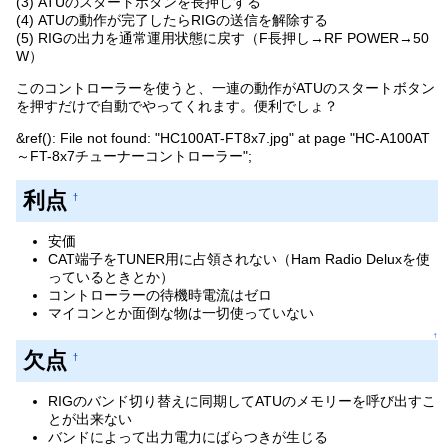
(3) ATUのスタートボタンを長押しする
(4) ATUの動作が完了したらRIGの送信を解除する
(5) RIGの出力を通常運用状態に戻す（F長押し→RF POWER→50
W）
このコントローラーを使うと、一連の動作がATUのスタートボタン
を押すだけで自動でやってくれます。便利でしょ？
&ref(): File not found: "HC100AT-FT8x7.jpg" at page "HC-A100AT
～FT-8x7チューナーコントローラー";
利点
†
安価
CAT端子をTUNER用に占領されない（Ham Radio Deluxを使
っているときとか）
コントローラーの待機時電流はゼロ
マイコンとか面倒な物は一切使っていない
↑
欠点
†
RIGのバンド切り替えに同期してATUのメモリーを呼び出すこ
とが出来ない
バンドによって出力電力にばらつきが生じる