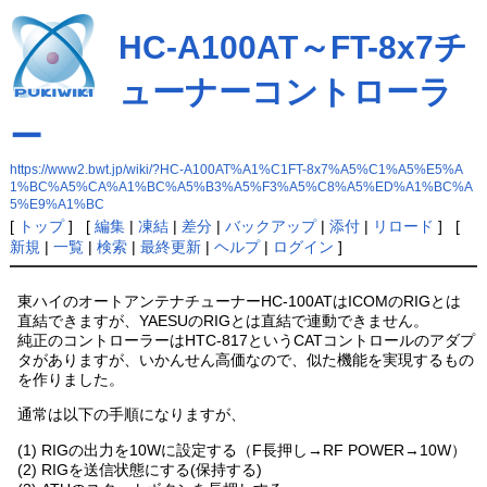
HC-A100AT～FT-8x7チ
ューナーコントローラ
ー
https://www2.bwt.jp/wiki/?HC-A100AT%A1%C1FT-8x7%A5%C1%A5%E5%A
1%BC%A5%CA%A1%BC%A5%B3%A5%F3%A5%C8%A5%ED%A1%BC%A
5%E9%A1%BC
[
トップ
] [
編集
|
凍結
|
差分
|
バックアップ
|
添付
|
リロード
] [
新規
|
一覧
|
検索
|
最終更新
|
ヘルプ
|
ログイン
]
東ハイのオートアンテナチューナーHC-100ATはICOMのRIGとは
直結できますが、YAESUのRIGとは直結で連動できません。
純正のコントローラーはHTC-817というCATコントロールのアダプ
タがありますが、いかんせん高価なので、似た機能を実現するもの
を作りました。
通常は以下の手順になりますが、
(1) RIGの出力を10Wに設定する（F長押し→RF POWER→10W）
(2) RIGを送信状態にする(保持する)