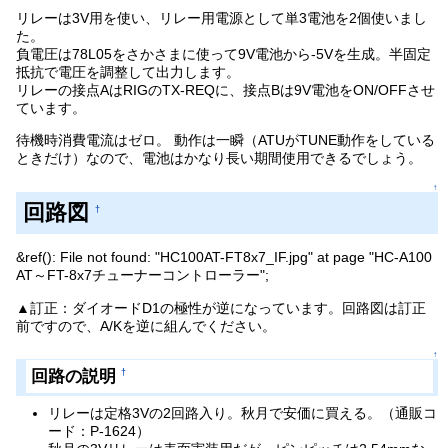
リレーは3V用を使い、リレー用電源として単3電池を2個使いまし
た。
負電圧は78L05をさかさまに使って9V電池から-5Vを生成。半固定
抵抗で電圧を調整して出力します。
リレーの接点AはRIGのTX-REQに、接点Bは9V電池をON/OFFさせ
ています。
待機時消費電流はゼロ。 動作は一瞬（ATUがTUNE動作をしている
ときだけ）なので、電池はかなり長い期間使用できるでしょう。
↑
回路図
†
&ref(): File not found: "HC100AT-FT8x7_IF.jpg" at page "HC-A100
AT～FT-8x7チューナーコントローラー";
▲訂正：ダイオードD1の極性が逆になっています。回路図は訂正
前ですので、A/Kを逆に組んでください。
↑
回路の説明
†
リレーは定格3Vの2回路入り。秋月で安価に買える。（通販コ
ード：P-1624）