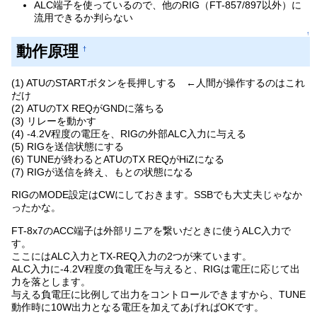
ALC端子を使っているので、他のRIG（FT-857/897以外）に
流用できるか判らない
↑
動作原理
†
(1) ATUのSTARTボタンを長押しする ←人間が操作するのはこれ
だけ
(2) ATUのTX REQがGNDに落ちる
(3) リレーを動かす
(4) -4.2V程度の電圧を、RIGの外部ALC入力に与える
(5) RIGを送信状態にする
(6) TUNEが終わるとATUのTX REQがHiZになる
(7) RIGが送信を終え、もとの状態になる
RIGのMODE設定はCWにしておきます。SSBでも大丈夫じゃなか
ったかな。
FT-8x7のACC端子は外部リニアを繋いだときに使うALC入力で
す。
ここにはALC入力とTX-REQ入力の2つが来ています。
ALC入力に-4.2V程度の負電圧を与えると、RIGは電圧に応じて出
力を落とします。
与える負電圧に比例して出力をコントロールできますから、TUNE
動作時に10W出力となる電圧を加えてあげればOKです。