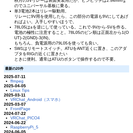
秋月の3Vリレーは表面実装用だが、ピンピッチは2.54mmな
のでユニバーサル基板に乗る。
単3電池2本はリレー駆動用。
リレーに9V用を使用したら、この部分の電源も9Vにしてあげ
ればよい。入手しやすいほうで。
78L05は±を逆にして使っている。これで-9Vから-5Vを作る。
電池の極性に注意すること。78L05のピン順は正面左から1(O
UT)-2(GND)-3(IN)。
もちろん、負電源用の79L05を使っても良い。
SW1はリモートスイッチ。ATUをANT近くに置き、このアダ
プタをRIGの近くに置きたい
ときに便利。通常はATUのボタンで操作するので不要。
最新の20件
2025-07-11
ffmpeg
2025-04-05
Linux Tips
2025-03-11
VRChat_Android（スマホ）
2025-03-07
FrontPage
2024-07-22
VRChat_PICO4
2024-06-22
RaspberryPi_5
2024-06-05