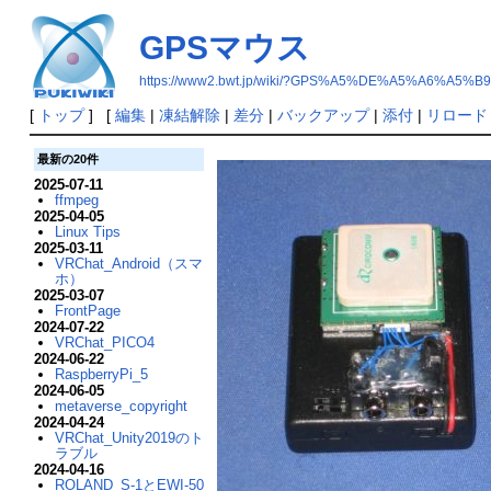
GPSマウス
https://www2.bwt.jp/wiki/?GPS%A5%DE%A5%A6%A5%B9
[
トップ
] [
編集
|
凍結解除
|
差分
|
バックアップ
|
添付
|
リロード
最新の20件
2025-07-11
ffmpeg
2025-04-05
Linux Tips
2025-03-11
VRChat_Android（スマ
ホ）
2025-03-07
FrontPage
2024-07-22
VRChat_PICO4
2024-06-22
RaspberryPi_5
2024-06-05
metaverse_copyright
2024-04-24
VRChat_Unity2019のト
ラブル
2024-04-16
ROLAND_S-1とEWI-50