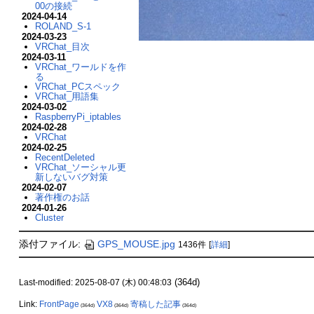
00の接続
2024-04-14
ROLAND_S-1
2024-03-23
VRChat_目次
2024-03-11
VRChat_ワールドを作
る
VRChat_PCスペック
VRChat_用語集
2024-03-02
RaspberryPi_iptables
2024-02-28
VRChat
2024-02-25
RecentDeleted
VRChat_ソーシャル更
新しないバグ対策
2024-02-07
著作権のお話
2024-01-26
Cluster
添付ファイル:
GPS_MOUSE.jpg
1436件
[
詳細
]
(364d)
Last-modified: 2025-08-07 (木) 00:48:03
Link:
FrontPage
VX8
寄稿した記事
(364d)
(364d)
(364d)