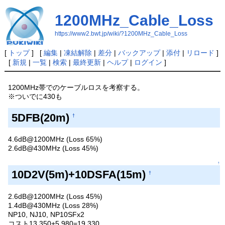
1200MHz_Cable_Loss
https://www2.bwt.jp/wiki/?1200MHz_Cable_Loss
[
トップ
] [
編集
|
凍結解除
|
差分
|
バックアップ
|
添付
|
リロード
]
[
新規
|
一覧
|
検索
|
最終更新
|
ヘルプ
|
ログイン
]
1200MHz帯でのケーブルロスを考察する。
※ついでに430も
5DFB(20m)
†
4.6dB@1200MHz (Loss 65%)
2.6dB@430MHz (Loss 45%)
↑
10D2V(5m)+10DSFA(15m)
†
2.6dB@1200MHz (Loss 45%)
1.4dB@430MHz (Loss 28%)
NP10, NJ10, NP10SFx2
コスト13,350+5,980=19,330