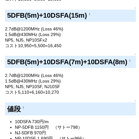
↑
5DFB(5m)+10DSFA(15m)
†
2.7dB@1200MHz (Loss 46%)
1.5dB@430MHz (Loss 29%)
NP5, NJ5, NP10SFx2
コスト10,950+5,500=16,450
↑
5DFB(5m)+10DSFA(7m)+10DSFA(8m)
†
2.7dB@1200MHz (Loss 46%)
1.5dB@430MHz (Loss 29%)
NP5, NJ5, NP10SF, NJ10SF
コスト5,110+6,160=10,270
↑
値段
†
10DSFA 730円/m
NP-5DFB 1150円 （サトー798）
NJ-5DFB 970円
NP-10DSF 1,690円 （サトー966）