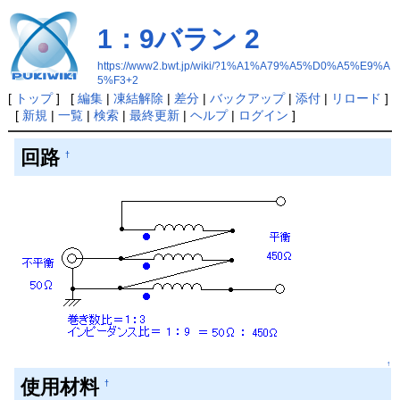
1：9バラン 2
https://www2.bwt.jp/wiki/?1%A1%A79%A5%D0%A5%E9%A
5%F3+2
[
トップ
] [
編集
|
凍結解除
|
差分
|
バックアップ
|
添付
|
リロード
]
[
新規
|
一覧
|
検索
|
最終更新
|
ヘルプ
|
ログイン
]
回路
†
↑
使用材料
†