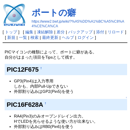
ポートの癖
https://www2.bwt.jp/wiki/?%A5%DD%A1%BC%A5%C8%A
4%CE%CA%CA
[
トップ
] [
編集
|
凍結解除
|
差分
|
バックアップ
|
添付
|
リロード
]
[
新規
|
一覧
|
検索
|
最終更新
|
ヘルプ
|
ログイン
]
PICマイコンの種類によって、ポートに癖がある。
自分がはまった項目をTipsとして残す。
PIC12F675
†
GP3(Pin4)は入力専用
しかも、内部Pull-Upできない
外部割り込みはGP2(Pin5)を使う
↑
PIC16F628A
†
RA4(Pin3)のみオープンドレイン出力。
HでLEDを光らせるような使い方が出来ない。
外部割り込みはRB0(Pin6)を使う