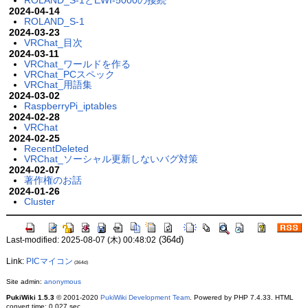
ROLAND_S-1とEWI-5000の接続
2024-04-14
ROLAND_S-1
2024-03-23
VRChat_目次
2024-03-11
VRChat_ワールドを作る
VRChat_PCスペック
VRChat_用語集
2024-03-02
RaspberryPi_iptables
2024-02-28
VRChat
2024-02-25
RecentDeleted
VRChat_ソーシャル更新しないバグ対策
2024-02-07
著作権のお話
2024-01-26
Cluster
(364d)
Last-modified: 2025-08-07 (木) 00:48:02
Link:
PICマイコン
(364d)
Site admin:
anonymous
PukiWiki 1.5.3
© 2001-2020
PukiWiki Development Team
. Powered by PHP 7.4.33. HTML
convert time: 0.027 sec.