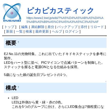
ピカピカスティック
https://www2.bwt.jp/wiki/?%A5%D4%A5%AB%A5%D4%A
5%AB%A5%B9%A5%C6%A5%A3%A5%C3%A5%AF
[
トップ
] [
編集
|
凍結解除
|
差分
|
バックアップ
|
添付
|
リロード
]
[
新規
|
一覧
|
検索
|
最終更新
|
ヘルプ
|
ログイン
]
概要
†
EJ No.11の光物特集。これに出ていたドキドキスティックを参考に
製作。
LEDをハート型に並べ、PICマイコンで点滅パターンを制御した。
スティックを握ると電源ONとなる仕組みを採用。
5歳になった娘の誕生日プレゼントの1つ。
↑
構成
†
LED
LEDは外側から黄・緑・赤の3色。
これを5つのグループに分け、さらにLED集合は7個程度にな