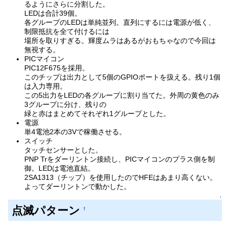
るようにさらに分割した。
LEDは合計39個。
各グループのLEDは単純並列。直列にするには電源が低く、
制限抵抗を全て付けるには
場所を取りすぎる。輝度ムラはあるがおもちゃなので今回は
無視する。
PICマイコン
PIC12F675を採用。
このチップは出力として5個のGPIOポートを扱える。残り1個
は入力専用。
この5出力をLEDの各グループに割り当てた。外周の黄色のみ
3グループに分け、残りの
緑と赤はまとめてそれぞれ1グループとした。
電源
単4電池2本の3Vで稼働させる。
スイッチ
タッチセンサーとした。
PNP Trをダーリントン接続し、PICマイコンのプラス側を制
御。LEDは電池直結。
2SA1313（チップ）を使用したのでHFEはあまり高くない。
よってダーリントンで動かした。
↑
点滅パターン
†